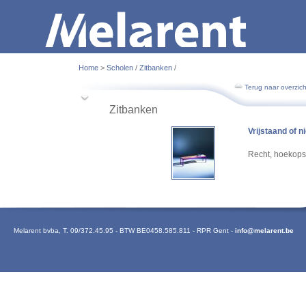
Home
>
Scholen
/
Zitbanken
/
Terug naar overzich
Zitbanken
Vrijstaand of n
Recht, hoekopste
Melarent bvba
,
T. 09/372.45.95
-
BTW BE0458.585.811
-
RPR Gent
-
info@melarent.be