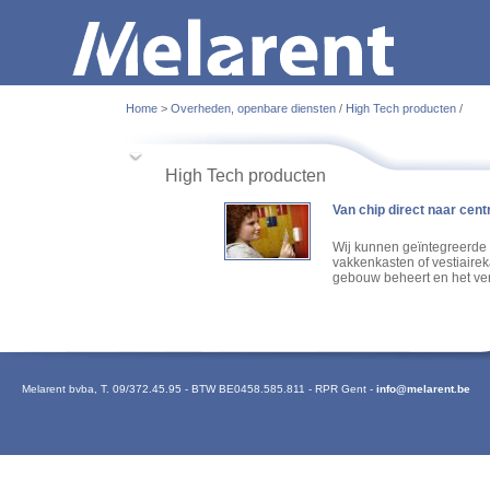
Home
>
Overheden, openbare diensten
/
High Tech producten
/
High Tech producten
Van chip direct naar cen
Wij kunnen geïntegreerde 
vakkenkasten of vestiairek
gebouw beheert en het verb
Melarent bvba
,
T. 09/372.45.95
-
BTW BE0458.585.811
-
RPR Gent
-
info@melarent.be