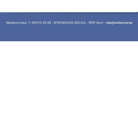
Melarent bvba
,
T. 09/372.45.95
-
BTW BE0458.585.811
-
RPR Gent
-
info@melarent.be