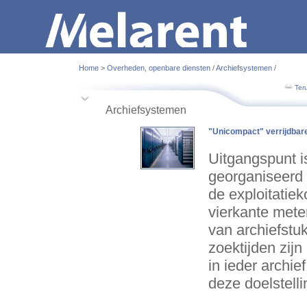
Home
>
Overheden, openbare diensten
/
Archiefsystemen
/
Ter
Archiefsystemen
"Unicompact" verrijdbare
Uitgangspunt i
georganiseerd a
de exploitatie
vierkante meter
van archiefstu
zoektijden zijn
in ieder archi
deze doelstelli